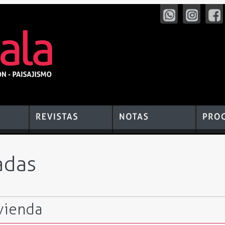
adas
vienda