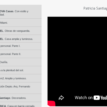
Patricia Santi
OVA Casas
. Con estilo y
dad.
 Miami.
EL
. Obras de vanguardia.
EL
. Casa amplia y luminosa.
 personal. Parte I.
 personal. Parte II.
Dueña.
a la plenitud del sol.
m2. Amplio y luminoso.
ción Depto. Arq. Fernando
 Santiago
. Decoradora.
 BICA
. Casa en barrio cerrado.