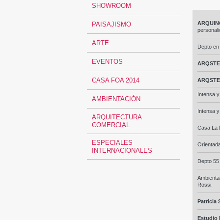
SHOWROOM
ARQUIN
PAISAJISMO
personali
ARTE
Depto en
EVENTOS
ARQSTE
CASA FOA 2014
ARQSTE
Intensa y
AMBIENTACIÓN
Intensa y
ARQUITECTURA
COMERCIAL
Casa La 
ESPECIALES
Orientada 
INTERNACIONALES
Depto 55 
Ambienta
Rossi.
Patricia
Estudio