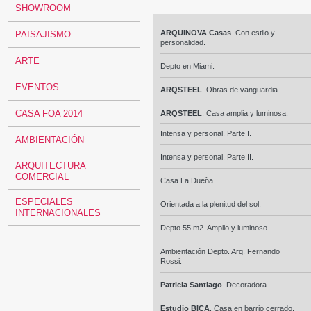
SHOWROOM
ARQUINOVA Casas
. Con estilo y
PAISAJISMO
personalidad.
ARTE
Depto en Miami.
EVENTOS
ARQSTEEL
. Obras de vanguardia.
CASA FOA 2014
ARQSTEEL
. Casa amplia y luminosa.
Intensa y personal. Parte I.
AMBIENTACIÓN
Intensa y personal. Parte II.
ARQUITECTURA
COMERCIAL
Casa La Dueña.
ESPECIALES
Orientada a la plenitud del sol.
INTERNACIONALES
Depto 55 m2. Amplio y luminoso.
Ambientación Depto. Arq. Fernando
Rossi.
Patricia Santiago
. Decoradora.
Estudio BICA
. Casa en barrio cerrado.